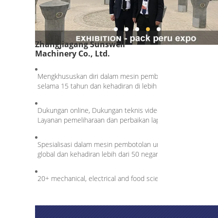
Zhangjiagang Sunswell
Machinery Co., Ltd.
Mengkhususkan diri dalam mesin pembotolan untuk air, m
selama 15 tahun dan kehadiran di lebih dari 80 negara.
Dukungan online, Dukungan teknis video, Suku cadang grati
Layanan pemeliharaan dan perbaikan lapangan ...
Spesialisasi dalam mesin pembotolan untuk air, minuman 
global dan kehadiran lebih dari 50 negara.
20+ mechanical, electrical and food science engineers 80+