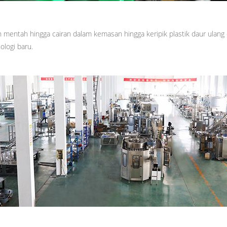
 mentah hingga cairan dalam kemasan hingga keripik plastik daur ulang 
logi baru.