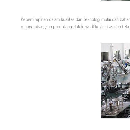
Kepemimpinan dalam kualitas dan teknologi mulai dari bahan
mengembangkan produk-produk inovatif kelas atas dan tekno