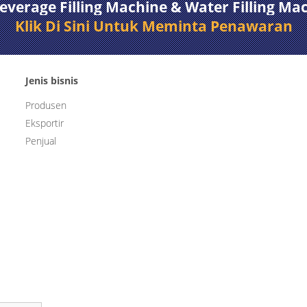
erage Filling Machine & Water Filling Ma
Klik Di Sini Untuk Meminta Penawaran
Jenis bisnis
Produsen
Eksportir
Penjual