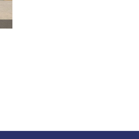
inuman, dan minyak dengan pengalaman pasar global
s, Pemasangan lapangan, komisioning dan pelatihan,
dan minyak dengan 10+ tahun pengalaman pasar
 workers