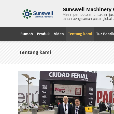
Sunswell Machinery C
Mesin pembotolan untuk air, ju
tahun pengalaman pasar global d
Rumah
Produk
Video
Tentang kami
Tur Pabri
Tentang kami