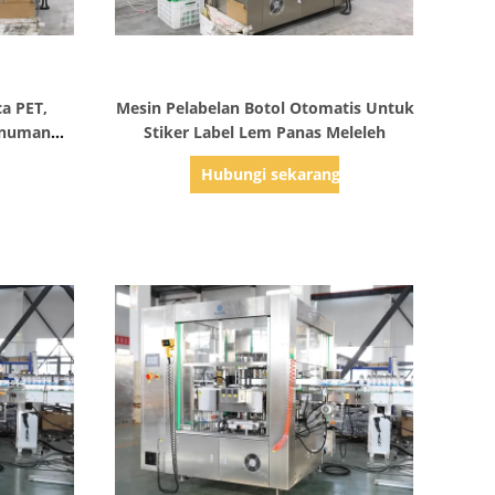
Tampilkan Detail
a PET,
Mesin Pelabelan Botol Otomatis Untuk
inuman
Stiker Label Lem Panas Meleleh
i
g
Hubungi sekarang