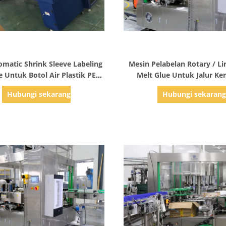
Tampilkan Detail
Tampilkan Detail
omatic Shrink Sleeve Labeling
Mesin Pelabelan Rotary / Li
 Untuk Botol Air Plastik PET
Melt Glue Untuk Jalur K
Juice
Minuman Cair
Hubungi sekarang
Hubungi sekaran