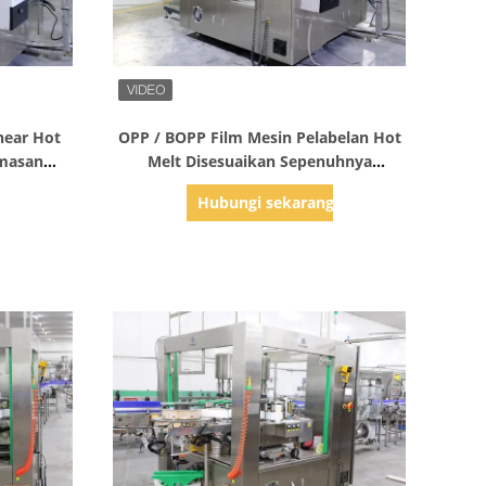
Tampilkan Detail
near Hot
OPP / BOPP Film Mesin Pelabelan Hot
emasan
Melt Disesuaikan Sepenuhnya
Otomatis
g
Hubungi sekarang