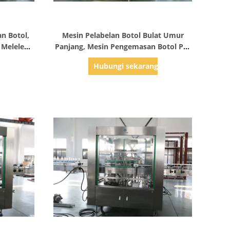
Tampilkan Detail
an Botol,
Mesin Pelabelan Botol Bulat Umur
 Meleleh
Panjang, Mesin Pengemasan Botol PET
Botol Kaca
g
Hubungi sekarang