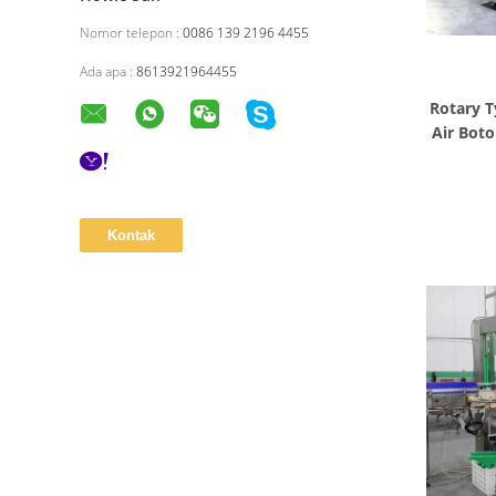
Nomor telepon :
0086 139 2196 4455
Ada apa :
8613921964455
Rotary T
Air Bot