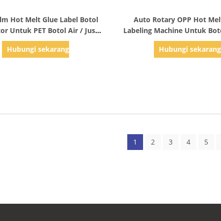
Tampilkan Detail
Tampilkan Detail
lm Hot Melt Glue Label Botol
Auto Rotary OPP Hot Mel
or Untuk PET Botol Air / Jus
Labeling Machine Untuk Boto
Botol Kaca
Air Murni
Hubungi sekarang
Hubungi sekaran
1
2
3
4
5