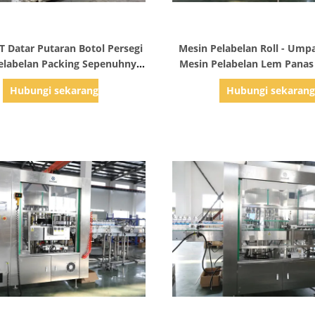
Tampilkan Detail
Tampilkan Detail
T Datar Putaran Botol Persegi
Mesin Pelabelan Roll - Ump
elabelan Packing Sepenuhnya
Mesin Pelabelan Lem Panas
Otomatis
OPP / BOPP Film
Hubungi sekarang
Hubungi sekaran