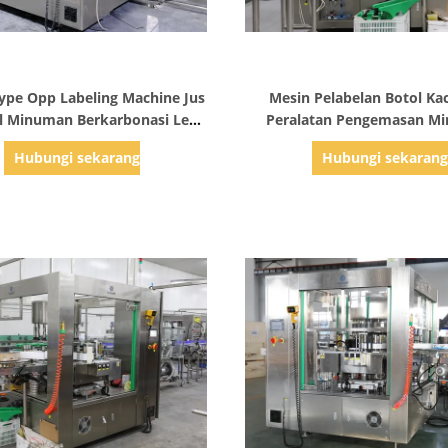
Tampilkan Detail
Tampilkan Detail
ype Opp Labeling Machine Jus
Mesin Pelabelan Botol Kac
ol Minuman Berkarbonasi Lem
Peralatan Pengemasan M
Panas Meleleh
Berkecepatan Tingg
Hubungi sekarang
Hubungi sekaran