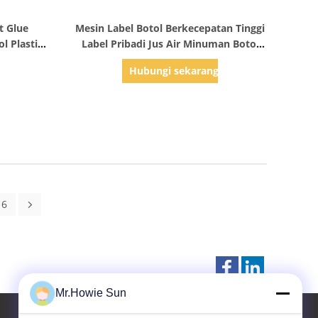
Tampilkan Detail
t Glue
Mesin Label Botol Berkecepatan Tinggi
l Plastik
Label Pribadi Jus Air Minuman Botol
Labeller
g
Hubungi sekarang
6
Mr.Howie Sun