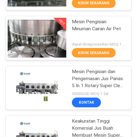
KIRIM SEKARANG
KONTROL
HOT
Mesin Pengisian
KUALITAS
94
Minuman Cairan Air Pet
Carbonated Filling
HUBUNGI
dapat dinegosiasikan MOQ:1 set
Machine
KAMI
KIRIM SEKARANG
BERITA
Mesin Pengisian dan
Pengemasan Jus Panas
5 In 1 Rotary Super Clean
PERMINTAAN
92
Fruit Chunk Peristaltic
30000USD MOQ:1 Set
Pump Filler
PENAWARAN
5 Gallon Water
KONTAK
Filling Machine
SITEMAP
Keakuratan Tinggi
Komersial Jus Buah
Membuat Mesin Super