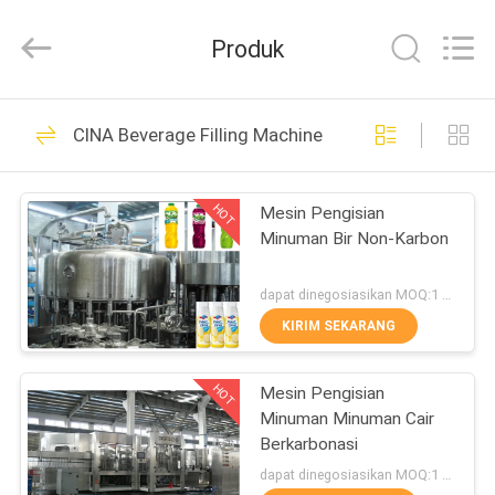
Zhangjiagang
Sunswell
Machinery
Produk
Co.,
Ltd..
All
Rights
Reserved.
RUMAH
91
CINA Beverage Filling Machine
Beverage Filling
PRODUK
Machine
HOT
Mesin Pengisian
Minuman Bir Non-Karbon
VIDEO
dapat dinegosiasikan MOQ:1 set
TENTANG
KIRIM SEKARANG
248
KAMI
Water Filling
HOT
Mesin Pengisian
Minuman Minuman Cair
TUR
Machines
Berkarbonasi
PABRIK
dapat dinegosiasikan MOQ:1 set