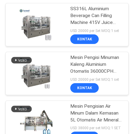
SS316L Aluminium
22
Beverage Can Filling
Piston Filling
Machine 415V Juice
Rotary Canning
USD 20000 per Set MOQ:1 set
Machine
KONTAK
Mesin Pengisi Minuman
Kaleng Aluminium
Otomatis 36000CPH
54
SS304 Pengoperasian
USD 20000 per Set MOQ:1 set
Automatic Blow
Mudah Kaleng Jus
KONTAK
Molding Machine
Mesin Pengisian Air
Minum Dalam Kemasan
5L Otomatis Air Mineral
4000BPH
USD 38000 per set MOQ:1 SET