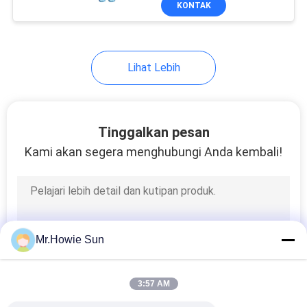
KONTAK
76
Bottle Labeling
Machine
Lihat Lebih
Tinggalkan pesan
Kami akan segera menghubungi Anda kembali!
18
PET Preform Bottle
Mr.Howie Sun
3:57 AM
87