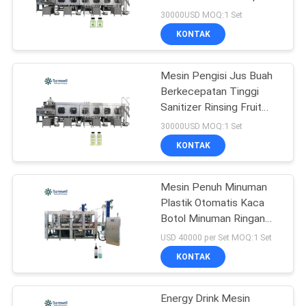
PRIVACY
bersih Sanitizer Washer
30000USD MOQ:1 Set
Peristaltik Pompa Filler
POLICY
KONTAK
Sealer
74
Blowing Filling
Mesin Pengisi Jus Buah
Berkecepatan Tinggi
Capping
Sanitizer Rinsing Fruit
Chunk Peristaltic
Combiblock
30000USD MOQ:1 Set
Weighing Bottling Sealing
KONTAK
Monoblock
Mesin Penuh Minuman
48
Plastik Otomatis Kaca
Aluminum Can
Botol Minuman Ringan
Tutup Ganda
USD 40000 per Set MOQ:1 Set
Filling Machine
KONTAK
Energy Drink Mesin