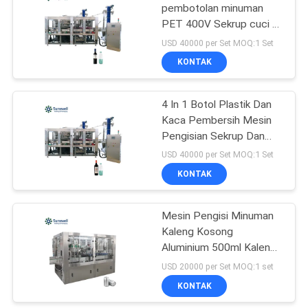
pembotolan minuman
PET 400V Sekrup cuci 4
120
In 1 Monoblock
USD 40000 per Set MOQ:1 Set
Juice Filling
KONTAK
Machine
4 In 1 Botol Plastik Dan
Kaca Pembersih Mesin
Pengisian Sekrup Dan
ROPP Seal
USD 40000 per Set MOQ:1 Set
KONTAK
161
Shrink Packaging
Mesin Pengisi Minuman
Kaleng Kosong
Equipment
Aluminium 500ml Kaleng
Jus Otomatis 2000CPH
USD 20000 per Set MOQ:1 set
KONTAK