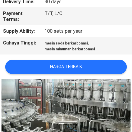
Delivery Time:
30 days
KONTROL
Payment
T/T, L/C
Terms:
KUALITAS
Supply Ability:
100 sets per year
HUBUNGI
Cahaya Tinggi:
,
mesin soda berkarbonasi
mesin minuman berkarbonasi
KAMI
HARGA TERBAIK
BERITA
PERMINTAAN
PENAWARAN
SITEMAP