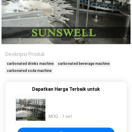
PRIVACY
POLICY
Deskripsi Produk
carbonated drinks machine
carbonated beverage machine
carbonated soda machine
Dapatkan Harga Terbaik untuk
MOQ：
1 set