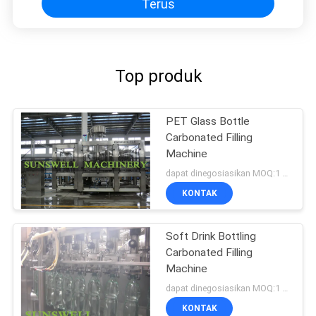
Terus
Top produk
PET Glass Bottle
Carbonated Filling
Machine
dapat dinegosiasikan MOQ:1 set
KONTAK
Soft Drink Bottling
Carbonated Filling
Machine
dapat dinegosiasikan MOQ:1 set
KONTAK