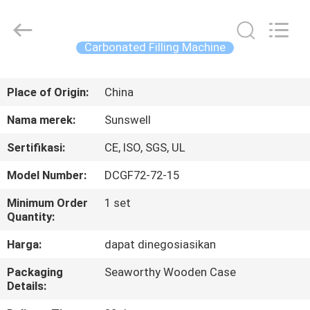
Zhangjiagang
Sunswell
Machinery
Co.,
Ltd..
Carbonated Filling Machine
All
Rights
Reserved.
RUMAH
Place of Origin:
China
PRODUK
Nama merek:
Sunswell
Sertifikasi:
CE, ISO, SGS, UL
VIDEO
Model Number:
DCGF72-72-15
TENTANG
Minimum Order
1 set
Quantity:
KAMI
Harga:
dapat dinegosiasikan
TUR
Packaging
Seaworthy Wooden Case
Details:
PABRIK