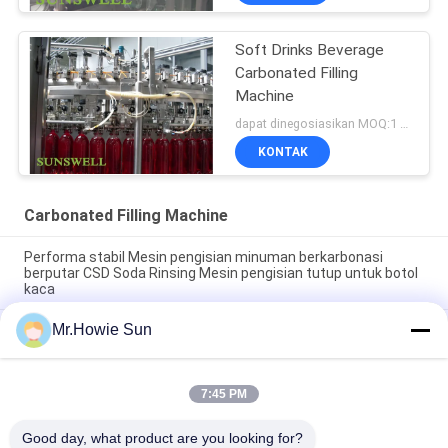
Soft Drinks Beverage
Carbonated Filling
Machine
dapat dinegosiasikan MOQ:1 set
KONTAK
Carbonated Filling Machine
Performa stabil Mesin pengisian minuman berkarbonasi
berputar CSD Soda Rinsing Mesin pengisian tutup untuk botol
kaca
Mr.Howie Sun
Otomatis Berkecepatan Tinggi 3 dalam 1 Minuman Gas
Minuman Berkarbonasi Mesin Pengisian Peralatan Botol Kaca
Pabrik CSD
7:45 PM
Mesin Penuh Botol Kaca Soda Berkualitas Tinggi Mesin Penuh
Botol Kaca Minuman Berkarbonasi
Good day, what product are you looking for?