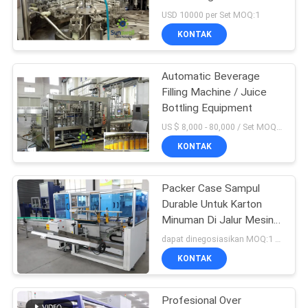
PRIVACY
USD 10000 per Set MOQ:1
POLICY
KONTAK
Automatic Beverage
Filling Machine / Juice
Bottling Equipment
US $ 8,000 - 80,000 / Set MOQ:1
KONTAK
Packer Case Sampul
Durable Untuk Karton
Minuman Di Jalur Mesin
Kemasan Otomatis
dapat dinegosiasikan MOQ:1 Set
KONTAK
Profesional Over