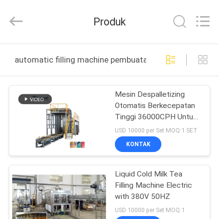
Zhangjiagang
Sunswell
Machinery
Produk
Co.,
Ltd..
All
Rights
Reserved.
RUMAH
automatic filling machine pembuatan online
PRODUK
Mesin Despalletizing
Otomatis Berkecepatan
VIDEO
Tinggi 36000CPH Untuk
Kaleng Aluminium
USD 10000 per Set MOQ:1 SET
Kosong
TENTANG
KONTAK
KAMI
Liquid Cold Milk Tea
Filling Machine Electric
TUR
with 380V 50HZ
PABRIK
USD 10000 per Set MOQ:1