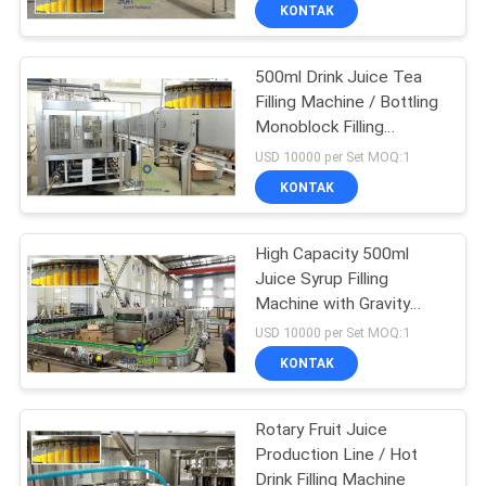
KONTAK
KONTROL
500ml Drink Juice Tea
KUALITAS
Filling Machine / Bottling
Monoblock Filling
HUBUNGI
Machine
USD 10000 per Set MOQ:1
KAMI
KONTAK
BERITA
High Capacity 500ml
Juice Syrup Filling
Machine with Gravity
PERMINTAAN
Filling
USD 10000 per Set MOQ:1
PENAWARAN
KONTAK
SITEMAP
Rotary Fruit Juice
Production Line / Hot
Drink Filling Machine