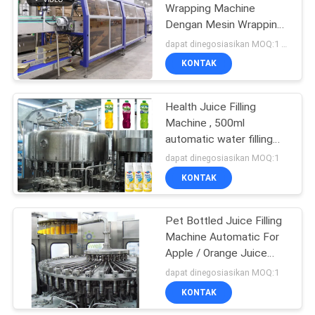
Wrapping Machine
Dengan Mesin Wrapping
Otomatis CE Certificate
dapat dinegosiasikan MOQ:1 Set
KONTAK
Health Juice Filling
Machine , 500ml
automatic water filling
machine
dapat dinegosiasikan MOQ:1
KONTAK
Pet Bottled Juice Filling
Machine Automatic For
Apple / Orange Juice
Plant
dapat dinegosiasikan MOQ:1
KONTAK