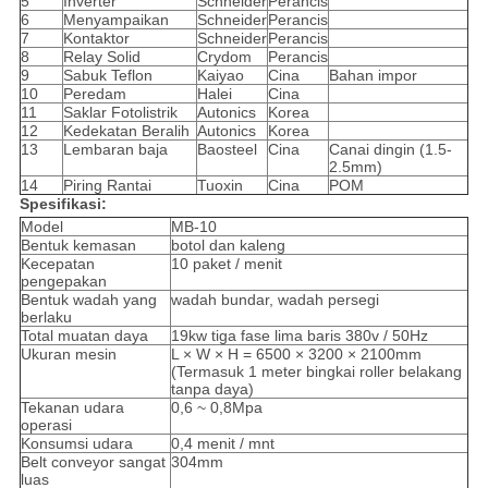
5
Inverter
Schneider
Perancis
6
Menyampaikan
Schneider
Perancis
7
Kontaktor
Schneider
Perancis
8
Relay Solid
Crydom
Perancis
9
Sabuk Teflon
Kaiyao
Cina
Bahan impor
10
Peredam
Halei
Cina
11
Saklar Fotolistrik
Autonics
Korea
12
Kedekatan Beralih
Autonics
Korea
13
Lembaran baja
Baosteel
Cina
Canai dingin (1.5-
2.5mm)
14
Piring Rantai
Tuoxin
Cina
POM
Spesifikasi:
Model
MB-10
Bentuk kemasan
botol dan kaleng
Kecepatan
10 paket / menit
pengepakan
Bentuk wadah yang
wadah bundar, wadah persegi
berlaku
Total muatan daya
19kw tiga fase lima baris 380v / 50Hz
Ukuran mesin
L × W × H = 6500 × 3200 × 2100mm
(Termasuk 1 meter bingkai roller belakang
tanpa daya)
Tekanan udara
0,6 ~ 0,8Mpa
operasi
Konsumsi udara
0,4 menit / mnt
Belt conveyor sangat
304mm
luas