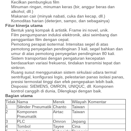
Kecilkan pembungkus film
Minuman ringan, minuman keras (bir, anggur beras dan
alkohol, dll.)
Makanan cair (minyak nabati, cuka dan kecap, dll.)
Komoditas harian (deterjen, sampo, dan sebagainya)
Fitur kinerja utama
Bentuk yang kompak & artistik.
Frame ini novel, unik.
Film pengumpanan induksi elektronik, aksi seimbang dan
penggantian film dengan cepat.
Pemotong perapat isotermal.
Intensitas segel di atas
pemotong penyegelan pendinginan 3 kali, segel bahkan dan
umur di atas pemotong penyegelan pendinginan 80 kali.
Sistem transportasi dengan pengaturan kecepatan
berdasarkan variasi frekuensi, tindakan transmisi tepat dan
sinkron.
Ruang susut menggunakan sistem sirkulasi udara termal
sentrifugal, konfigurasi logis, pelestarian panas isolasi panas,
presisi termostat tinggi dan efek pengepakan lebih baik.
Disposisi: SIEMENS, OMRON, UNIQUC, dll. Komponen
kontrol canggih di dunia, Dilengkapi dengan baik.
Bagian utama
Tidak.
Nama
Merek
Wilayah
Komentar
1
Silinder Pneumatik
Chanto
Taiwan
2
Komponen
Airtac
Taiwan
Pneumatik
3
PLC
Omron
Jepang
4
Tombol
Tayee
Cina