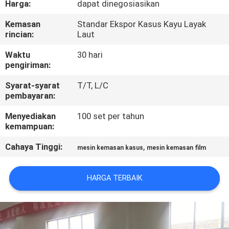
Harga:
dapat dinegosiasikan
KONTROL
Kemasan
Standar Ekspor Kasus Kayu Layak
rincian:
Laut
KUALITAS
Waktu
30 hari
pengiriman:
HUBUNGI
Syarat-syarat
T/T, L/C
KAMI
pembayaran:
Menyediakan
100 set per tahun
BERITA
kemampuan:
Cahaya Tinggi:
,
mesin kemasan kasus
mesin kemasan film
PERMINTAAN
PENAWARAN
HARGA TERBAIK
SITEMAP