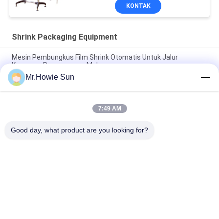
KONTAK
Shrink Packaging Equipment
Mesin Pembungkus Film Shrink Otomatis Untuk Jalur
Kemasan Pengemasan Makanan
Mr.Howie Sun
Mesin Pembungkus Shrink Kinerja Tinggi Untuk Botol 35 Packs
/ Min Sepenuhnya Otomatis
7:49 AM
Mesin Pembungkus Peregangan Kecepatan Tinggi 40 Packs /
Min Untuk Botol Kaca PET
Good day, what product are you looking for?
Bad Request
Semua
Beverage Filling 
Water Filling 
Machine
Machines
Carbonated Filling 
5 Gallon Water 
Machine
Filling Machine