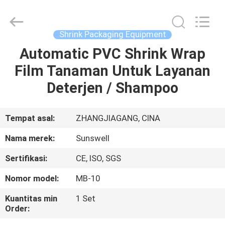
Zhangjiagang
Sunswell
Machinery
Co.,
Ltd..
Shrink Packaging Equipment
All
Rights
Reserved.
Automatic PVC Shrink Wrap
RUMAH
Film Tanaman Untuk Layanan
PRODUK
Deterjen / Shampoo
VIDEO
Tempat asal:
ZHANGJIAGANG, CINA
Nama merek:
Sunswell
TENTANG
Sertifikasi:
CE, ISO, SGS
KAMI
Nomor model:
MB-10
TUR
Kuantitas min
1 Set
Order:
PABRIK