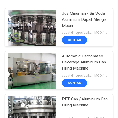
Jus Minuman / Bir Soda
Aluminium Dapat Mengisi
Mesin
dapat dinegosiasikan MOQ:1 set
KONTAK
Automatic Carbonated
Beverage Aluminum Can
Filling Machine
dapat dinegosiasikan MOQ:1 set
KONTAK
PET Can / Aluminium Can
Filling Machine