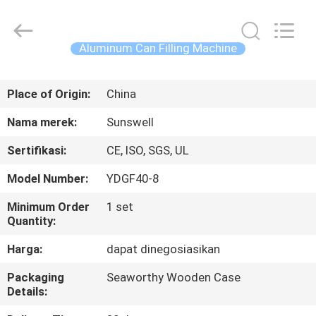
Zhangjiagang
Sunswell
Machinery
Co.,
Ltd..
Aluminum Can Filling Machine
All
Rights
Reserved.
RUMAH
Place of Origin:
China
PRODUK
Nama merek:
Sunswell
Sertifikasi:
CE, ISO, SGS, UL
VIDEO
Model Number:
YDGF40-8
TENTANG
Minimum Order
1 set
Quantity:
KAMI
Harga:
dapat dinegosiasikan
TUR
Packaging
Seaworthy Wooden Case
Details:
PABRIK