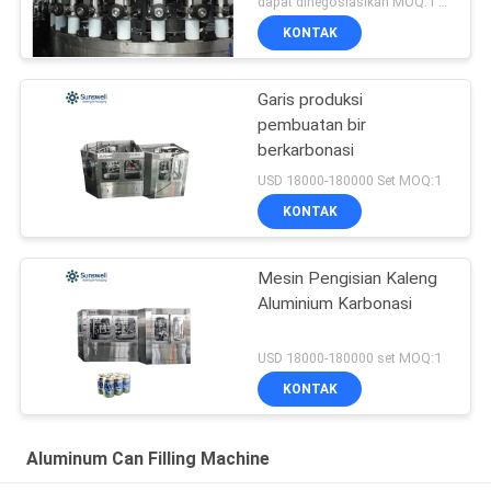
dapat dinegosiasikan MOQ:1 set
KONTAK
Garis produksi
pembuatan bir
berkarbonasi
USD 18000-180000 Set MOQ:1
KONTAK
Mesin Pengisian Kaleng
Aluminium Karbonasi
USD 18000-180000 set MOQ:1
KONTAK
Aluminum Can Filling Machine