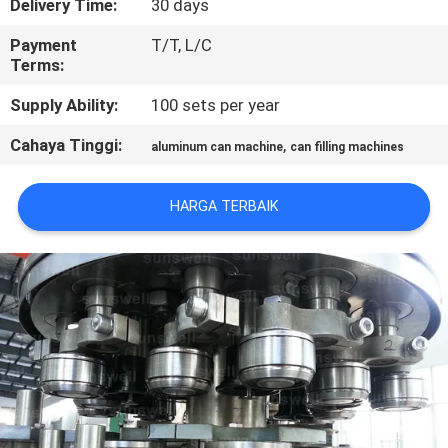
Delivery Time:
30 days
KONTROL
Payment
T/T, L/C
Terms:
KUALITAS
Supply Ability:
100 sets per year
HUBUNGI
Cahaya Tinggi:
,
aluminum can machine
can filling machines
KAMI
HARGA TERBAIK
BERITA
PERMINTAAN
PENAWARAN
SITEMAP