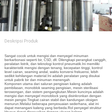
PRIVACY
POLICY
Deskripsi Produk
dapat mengisi garis dan menyegel bir minuman berkarbonasi,
CSD 40 kepala Aluminium Can Filling Machine
Sangat cocok untuk mengisi dan menyegel minuman
berkarbonasi seperti bir, CSD, dll. Dilengkapi perangkat canggih,
peralatan listrik, dan teknologi kontrol pneumatik.Ini memiliki
karakteristik mengisi dengan tenang, kecepatan tinggi, kontrol
level cairan, seaming andal, waktu konversi frekuensi, lebih
sedikit kehilangan material.Ini adalah peralatan yang disukai
untuk pabrik bir dan minuman menengah.
Komponen utama dari saluran pengisian kaleng adalah
pembilasan, monoblok seaming pengisian, mesin sterilisasi
terowongan, dan sistem pengangkutan.Mesin kuncinya adalah
mengisi dan menyegel monoblock yang disinkronkan dengan
mesin pengisi.Tingkat cairan stabil dan kandungan oksigen
menurun.Melalui beberapa penyesuaian sederhana, alat ini
dapat menangani kaleng yang berbeda.Rol penyegel struktur
khusus dapat disesuaikan dengan ukuran kaleng.