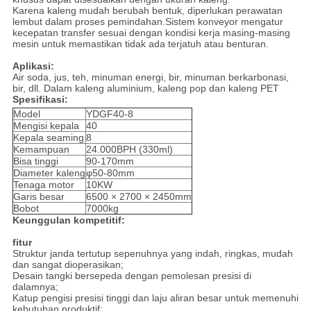
Karena kaleng mudah berubah bentuk, diperlukan perawatan
lembut dalam proses pemindahan.Sistem konveyor mengatur
kecepatan transfer sesuai dengan kondisi kerja masing-masing
mesin untuk memastikan tidak ada terjatuh atau benturan.
Aplikasi:
Air soda, jus, teh, minuman energi, bir, minuman berkarbonasi,
bir, dll. Dalam kaleng aluminium, kaleng pop dan kaleng PET
Spesifikasi:
Model
YDGF40-8
Mengisi kepala
40
Kepala seaming
8
Kemampuan
24.000BPH (330ml)
Bisa tinggi
90-170mm
Diameter kaleng
φ50-80mm
Tenaga motor
10KW
Garis besar
6500 × 2700 × 2450mm
Bobot
7000kg
Keunggulan kompetitif:
fitur
Struktur janda tertutup sepenuhnya yang indah, ringkas, mudah
dan sangat dioperasikan;
Desain tangki bersepeda dengan pemolesan presisi di
dalamnya;
Katup pengisi presisi tinggi dan laju aliran besar untuk memenuhi
kebutuhan produktif;