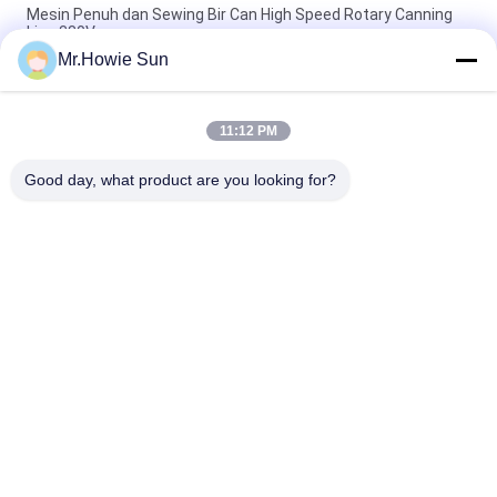
Mesin Penuh dan Sewing Bir Can High Speed Rotary Canning
Line 380V
Mr.Howie Sun
Mesin Pengisian Kaleng Aluminium Otomatis Mesin
Pengukuran Elektronik Kaleng Produksi Soda
11:12 PM
Mesin Pengisian Kaleng Minuman Berkarbonasi Electronic
Measuring Cup 4000BPH 50HZ
Good day, what product are you looking for?
Bad Request
Semua
Beverage Filling 
Water Filling 
Machine
Machines
Carbonated Filling 
5 Gallon Water 
Machine
Filling Machine
Blowing Filling 
Aluminum Can 
Capping Combiblock
Filling Machine
Shrink Packaging 
Juice Filling Machine