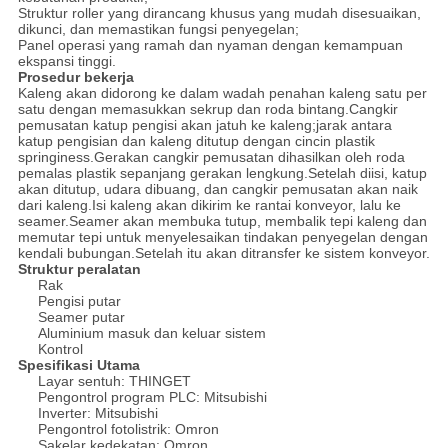
Struktur roller yang dirancang khusus yang mudah disesuaikan,
dikunci, dan memastikan fungsi penyegelan;
Panel operasi yang ramah dan nyaman dengan kemampuan
ekspansi tinggi.
Prosedur bekerja
Kaleng akan didorong ke dalam wadah penahan kaleng satu per
satu dengan memasukkan sekrup dan roda bintang.Cangkir
pemusatan katup pengisi akan jatuh ke kaleng;jarak antara
katup pengisian dan kaleng ditutup dengan cincin plastik
springiness.Gerakan cangkir pemusatan dihasilkan oleh roda
pemalas plastik sepanjang gerakan lengkung.Setelah diisi, katup
akan ditutup, udara dibuang, dan cangkir pemusatan akan naik
dari kaleng.Isi kaleng akan dikirim ke rantai konveyor, lalu ke
seamer.Seamer akan membuka tutup, membalik tepi kaleng dan
memutar tepi untuk menyelesaikan tindakan penyegelan dengan
kendali bubungan.Setelah itu akan ditransfer ke sistem konveyor.
Struktur peralatan
Rak
Pengisi putar
Seamer putar
Aluminium masuk dan keluar sistem
Kontrol
Spesifikasi Utama
Layar sentuh: THINGET
Pengontrol program PLC: Mitsubishi
Inverter: Mitsubishi
Pengontrol fotolistrik: Omron
Sakelar kedekatan: Omron