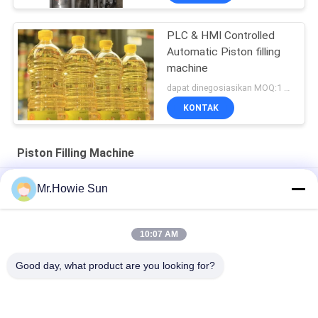
PLC & HMI Controlled
Automatic Piston filling
machine
dapat dinegosiasikan MOQ:1 set
KONTAK
Piston Filling Machine
Mesin pengisian piston servo pembilas botol kaca otomatis 2
Mr.Howie Sun
oz
Jalur Pengisian Minuman Tonik Botol Kaca 2Oz 12000BPH
10:07 AM
Filler piston untuk produk viskos dan jus dengan pulpa
Good day, what product are you looking for?
Bad Request
Semua