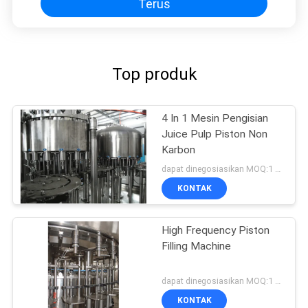
Terus
Top produk
4 In 1 Mesin Pengisian
Juice Pulp Piston Non
Karbon
dapat dinegosiasikan MOQ:1 set
KONTAK
High Frequency Piston
Filling Machine
dapat dinegosiasikan MOQ:1 set
KONTAK