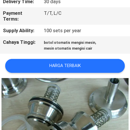
Delivery Time:
30 days
KONTROL
Payment
T/T, L/C
Terms:
KUALITAS
Supply Ability:
100 sets per year
HUBUNGI
Cahaya Tinggi:
,
botol otomatis mengisi mesin
mesin otomatis mengisi cair
KAMI
HARGA TERBAIK
BERITA
PERMINTAAN
PENAWARAN
SITEMAP