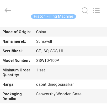
Zhangjiagang
Sunswell
Machinery
Co.,
Ltd..
Piston Filling Machine
All
Rights
Reserved.
RUMAH
Place of Origin:
China
PRODUK
Nama merek:
Sunswell
Sertifikasi:
CE, ISO, SGS, UL
VIDEO
Model Number:
SSW10-100P
TENTANG
Minimum Order
1 set
Quantity:
KAMI
Harga:
dapat dinegosiasikan
TUR
Packaging
Seaworthy Wooden Case
Details:
PABRIK