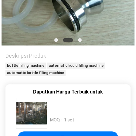
PRIVACY
POLICY
Deskripsi Produk
bottle filling machine
automatic liquid filling machine
automatic bottle filling machine
Dapatkan Harga Terbaik untuk
MOQ：
1 set