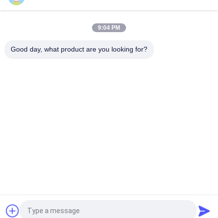
SUS316L 5000BPH Cuci Mengisi Capping Mesin Pengisian Jus
Panas
9:04 PM
SUS316 PE Botol Mesin Pengisian Panas Multihead dengan
perangkat dosis Permukaan
Good day, what product are you looking for?
Bad Request
Semua
Beverage Filling 
Water Filling 
Machine
Machines
Carbonated Filling 
5 Gallon Water 
Machine
Filling Machine
Blowing Filling 
Aluminum Can 
Capping Combiblock
Filling Machine
Shrink Packaging 
Juice Filling Machine
Equipment
Quote request suatu