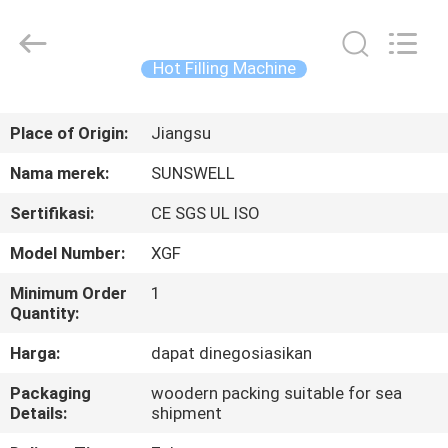
Zhangjiagang
Sunswell
Machinery
Co.,
Ltd..
Hot Filling Machine
All
Rights
Reserved.
RUMAH
Place of Origin:
Jiangsu
PRODUK
Nama merek:
SUNSWELL
Sertifikasi:
CE SGS UL ISO
VIDEO
Model Number:
XGF
TENTANG
Minimum Order
1
Quantity:
KAMI
Harga:
dapat dinegosiasikan
TUR
Packaging
woodern packing suitable for sea
Details:
shipment
PABRIK