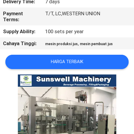
Delivery Time:
7 days
KONTROL
Payment
T/T, LC,WESTERN UNION
Terms:
KUALITAS
Supply Ability:
100 sets per year
HUBUNGI
Cahaya Tinggi:
,
mesin produksi jus
mesin pembuat jus
KAMI
HARGA TERBAIK
BERITA
PERMINTAAN
PENAWARAN
SITEMAP