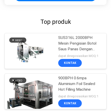
Top produk
SUS316L 2000BPH
Mesin Pengisian Botol
Saus Panas Dengan
decapper otomatis
dapat dinegosiasikan MOQ:1
automatic
KONTAK
900BPH 0.6mpa
Aluminium Foil Sealed
Hot Filling Machine
dapat dinegosiasikan MOQ:1
KONTAK