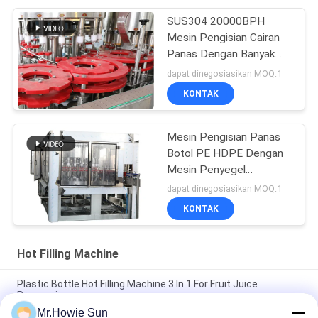
SUS304 20000BPH
Mesin Pengisian Cairan
Panas Dengan Banyak
Kepala
dapat dinegosiasikan MOQ:1
KONTAK
Mesin Pengisian Panas
Botol PE HDPE Dengan
Mesin Penyegel
Aluminium Foil
dapat dinegosiasikan MOQ:1
KONTAK
Hot Filling Machine
Plastic Bottle Hot Filling Machine 3 In 1 For Fruit Juice
Processing
Mr.Howie Sun